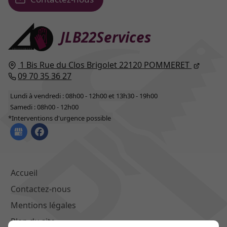
JLB22Services
1 Bis Rue du Clos Brigolet
22120
POMMERET
09 70 35 36 27
Lundi à vendredi : 08h00 - 12h00 et 13h30 - 19h00
Samedi : 08h00 - 12h00
*Interventions d'urgence possible
Accueil
Contactez-nous
Mentions légales
Plan du site