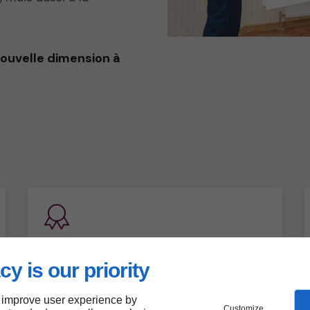
ouvelle dimension à
Nos plus
cy is our priority
Plus de 20 ans d’expérience
Savoir-faire
Réactivité
 improve user experience by
Customize