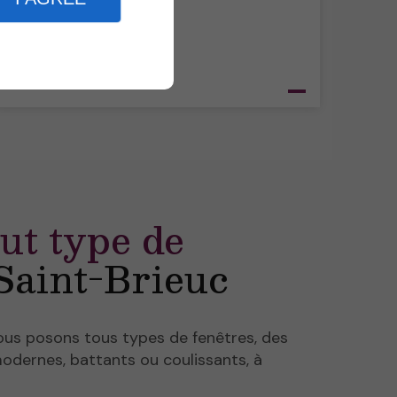
out type de
Saint-Brieuc
ous posons tous types de fenêtres, des
odernes, battants ou coulissants, à