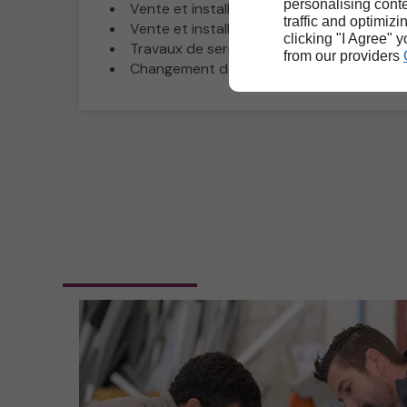
personalising conte
Vente et installation de volets roulants
traffic and optimizi
Vente et installation de stores
clicking "I Agree" 
Travaux de serrurerie
from our providers
Changement de vitrage