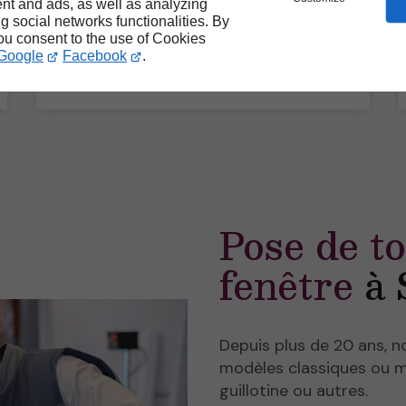
nt and ads, as well as analyzing
Intervention et dépannage urgence
ng social networks functionalities. By
Rapport qualité-prix
you consent to the use of Cookies
Google
Facebook
.
Pose de t
fenêtre
à 
Depuis plus de 20 ans, n
modèles classiques ou m
guillotine ou autres.